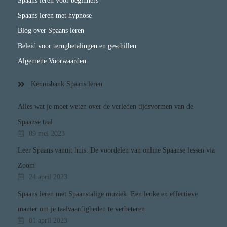
Spaans leren voor beginners
Spaans leren met hypnose
Blog over Spaans leren
Beleid voor terugbetalingen en geschillen
Algemene Voorwaarden
Kennisbank Spaans leren
Alles wat je moet weten over de verleden tijdsvormen van de
Spaanse taal
09 mei 2023
Leer Spaans vanuit huis: De voordelen van online Spaanse lessen via
Zoom
24 april 2023
Spaans leren met Spaanstalige muziek: Een leuke en effectieve
manier om je taalvaardigheden te verbeteren
01 april 2023