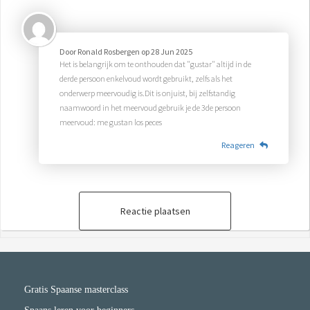
Door
Ronald Rosbergen
op
28 Jun 2025
Het is belangrijk om te onthouden dat "gustar" altijd in de
derde persoon enkelvoud wordt gebruikt, zelfs als het
onderwerp meervoudig is.Dit is onjuist, bij zelfstandig
naamwoord in het meervoud gebruik je de 3de persoon
meervoud: me gustan los peces
Reageren
Reactie plaatsen
Gratis Spaanse masterclass