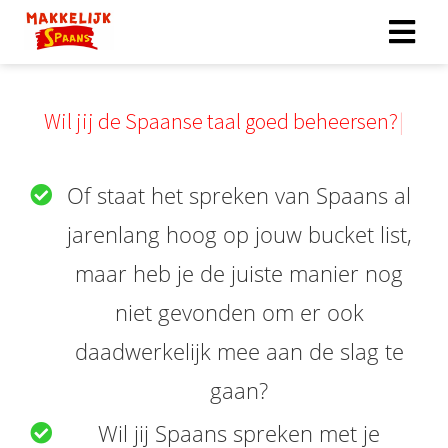
W
i
l
j
i
j
d
e
S
p
a
a
n
s
e
t
a
a
l
g
o
e
d
b
e
h
e
e
r
s
e
n
?
Of staat het spreken van Spaans al
jarenlang hoog op jouw bucket list,
maar heb je de juiste manier nog
niet gevonden om er ook
daadwerkelijk mee aan de slag te
gaan?
Wil jij Spaans spreken met je